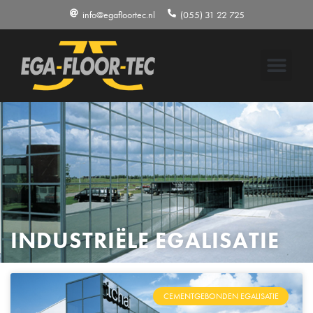
info@egafloortec.nl
(055) 31 22 725
INDUSTRIËLE EGALISATIE
CEMENTGEBONDEN EGALISATIE